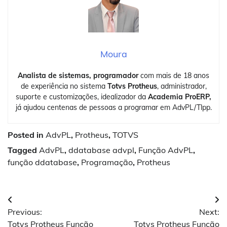
Moura
Analista de sistemas, programador
com mais de 18 anos
de experiência no sistema
Totvs Protheus
, administrador,
suporte e customizações, idealizador da
Academia ProERP,
já ajudou centenas de pessoas a programar em AdvPL/Tlpp.
Posted in
AdvPL
,
Protheus
,
TOTVS
Tagged
AdvPL
,
ddatabase advpl
,
Função AdvPL
,
função ddatabase
,
Programação
,
Protheus
Navegação
Previous:
Next:
de
Totvs Protheus Função
Totvs Protheus Função