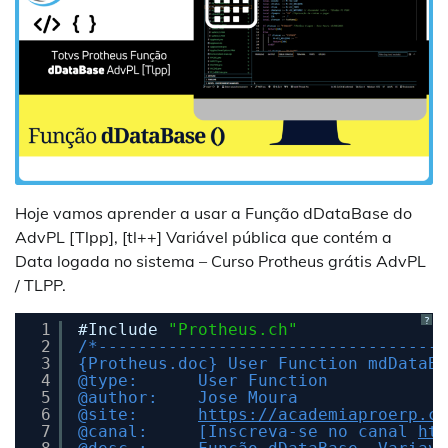
Hoje vamos aprender a usar a Função dDataBase do
AdvPL [Tlpp], [tl++] Variável pública que contém a
Data logada no sistema – Curso Protheus grátis AdvPL
/ TLPP.
?
1
#Include 
"Protheus.ch"
2
/*-----------------------------------
3
{Protheus.doc} User Function mdDataBa
4
@type:      User Function
5
@author:    Jose Moura
6
@site:      
https://academiaproerp.co
7
@canal:     [Inscreva-se no canal 
htt