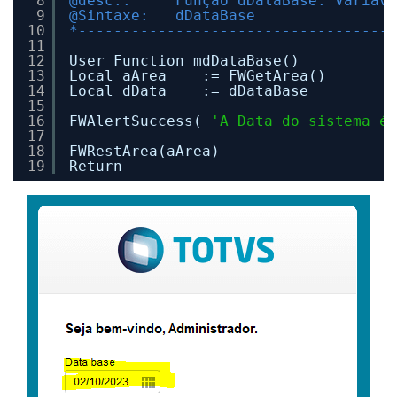
8
@desc.:     Função dDataBase. Variave
9
@Sintaxe:   dDataBase
10
*------------------------------------
11
12
User Function mdDataBase()
13
Local aArea    := FWGetArea()
14
Local dData    := dDataBase
15
16
FWAlertSuccess( 
'A Data do sistema é:
17
18
FWRestArea(aArea)
19
Return