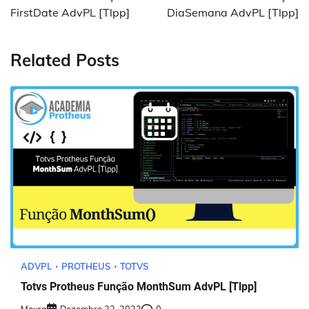
Post
FirstDate AdvPL [Tlpp]
DiaSemana AdvPL [Tlpp]
Related Posts
ADVPL
PROTHEUS
TOTVS
Totvs Protheus Função MonthSum AdvPL [Tlpp]