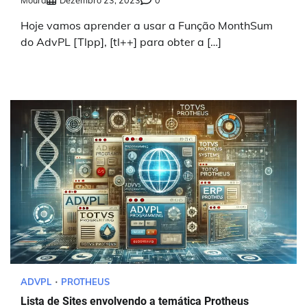
Moura
Dezembro 23, 2023
0
Hoje vamos aprender a usar a Função MonthSum
do AdvPL [Tlpp], [tl++] para obter a […]
ADVPL
PROTHEUS
Lista de Sites envolvendo a temática Protheus