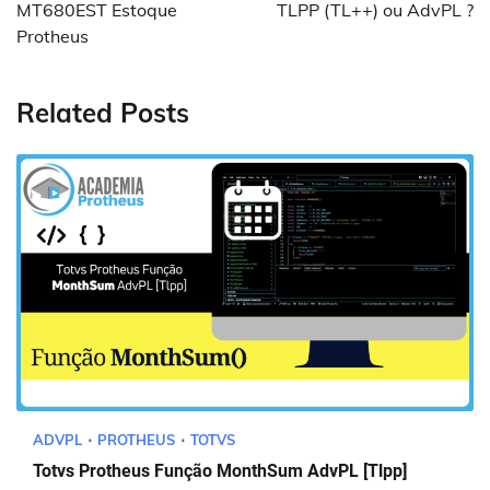
Post
MT680EST Estoque
TLPP (TL++) ou AdvPL ?
Protheus
Related Posts
ADVPL
PROTHEUS
TOTVS
Totvs Protheus Função MonthSum AdvPL [Tlpp]