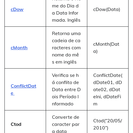
me do Dia d
cDow
cDow(Data)
a Data Infor
mada. Inglês
Retorna uma
cadeia de ca
cMonth(Dat
cMonth
racteres com
a)
nome do mê
s em inglês
Verifica se h
ConflictDate(
á conflito de
dDate01, dD
ConflictDat
Data entre D
ate02, dDat
e
ois Período I
eIni, dDateFi
nformado
m
Converte de
Ctod(“20/05/
Ctod
caracter par
2010”)
a data