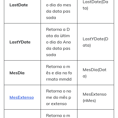
LastDate(Da
LastDate
o dia do mes
ta)
da data pas
sada
Retorna a D
ata do ùltim
LastYDate(D
LastYDate
o dia do Ano
ata)
da data pas
sada
Retorna o m
MesDia(Dat
MesDia
ês e dia no fo
a)
rmato mmdd
Retorna o no
MesExtenso
MesExtenso
me do mês p
(nMes)
or extenso
Retorna o m