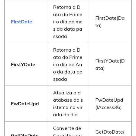
Retorna a D
ata do Prime
FirstDate(Da
FirstDate
iro dia do me
ta)
s da data pa
ssada
Retorna a D
ata do Prime
FirstYDate(D
FirstYDate
iro dia do An
ata)
o da data pa
ssada
Atualiza a d
atabase do s
FwDateUpd
FwDateUpd
istema na vir
(lAccess36)
ada do dia
Converte de
GetDtoDate(
GetDtoDate
Caracter par