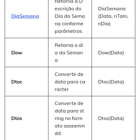
Retorna a D
escrição do
DiaSemana
DiaSemana
Dia da Sema
(Data, nTam,
na conforme
nDia)
parâmetros
Retorna o di
Dow
a da Seman
Dow(Data)
a
Converte de
Dtoc
data para ca
Dtoc(Data)
racter
Converte de
data para st
Dtos
ring no form
Dtos(Data)
ato aaaamm
dd