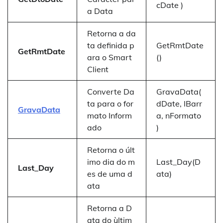
cDate )
a Data
Retorna a da
ta definida p
GetRmtDate
GetRmtDate
ara o Smart
()
Client
Converte Da
GravaData(
ta para o for
dDate, lBarr
GravaData
mato Inform
a, nFormato
ado
)
Retorna o últ
imo dia do m
Last_Day(D
Last_Day
es de uma d
ata)
ata
Retorna a D
ata do ùltim