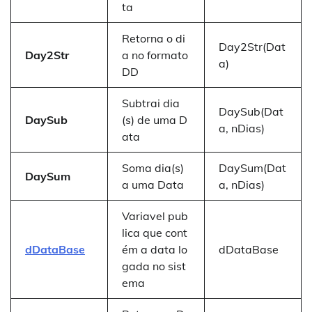
ta
Retorna o di
Day2Str(Dat
Day2Str
a no formato
a)
DD
Subtrai dia
DaySub(Dat
DaySub
(s) de uma D
a, nDias)
ata
Soma dia(s)
DaySum(Dat
DaySum
a uma Data
a, nDias)
Variavel pub
lica que cont
dDataBase
ém a data lo
dDataBase
gada no sist
ema