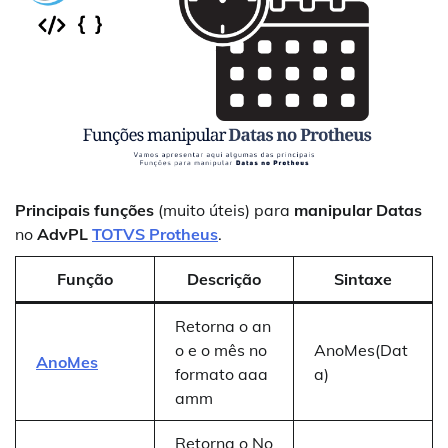
Principais funções
(muito úteis) para
manipular Datas
no
AdvPL
TOTVS Protheus
.
Função
Descrição
Sintaxe
Retorna o an
o e o mês no
AnoMes(Dat
AnoMes
formato aaa
a)
amm
Retorna o No