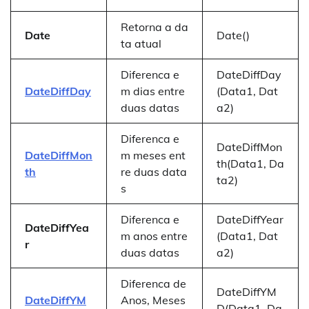
Retorna a da
Date
Date()
ta atual
Diferenca e
DateDiffDay
DateDiffDay
m dias entre
(Data1, Dat
duas datas
a2)
Diferenca e
DateDiffMon
DateDiffMon
m meses ent
th(Data1, Da
th
re duas data
ta2)
s
Diferenca e
DateDiffYear
DateDiffYea
m anos entre
(Data1, Dat
r
duas datas
a2)
Diferenca de
DateDiffYM
DateDiffYM
Anos, Meses
D(Data1, Da