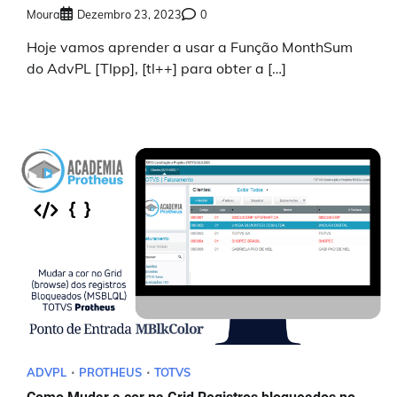
Moura
Dezembro 23, 2023
0
Hoje vamos aprender a usar a Função MonthSum
do AdvPL [Tlpp], [tl++] para obter a […]
ADVPL
PROTHEUS
TOTVS