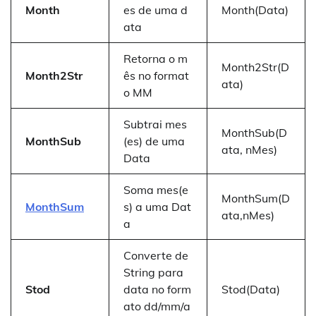
Month
es de uma d
Month(Data)
ata
Retorna o m
Month2Str(D
Month2Str
ês no format
ata)
o MM
Subtrai mes
MonthSub(D
MonthSub
(es) de uma
ata, nMes)
Data
Soma mes(e
MonthSum(D
MonthSum
s) a uma Dat
ata,nMes)
a
Converte de
String para
Stod
data no form
Stod(Data)
ato dd/mm/a