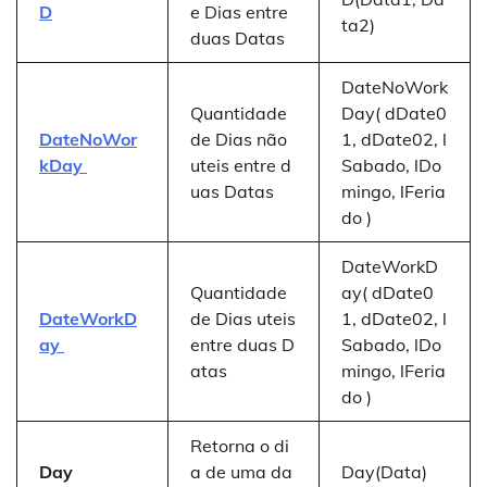
D
e Dias entre
ta2)
duas Datas
DateNoWork
Quantidade
Day( dDate0
DateNoWor
de Dias não
1, dDate02, l
kDay
uteis entre d
Sabado, lDo
uas Datas
mingo, lFeria
do )
DateWorkD
Quantidade
ay( dDate0
DateWorkD
de Dias uteis
1, dDate02, l
ay
entre duas D
Sabado, lDo
atas
mingo, lFeria
do )
Retorna o di
Day
a de uma da
Day(Data)