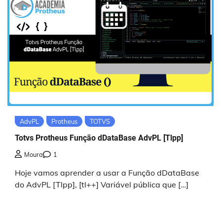
AdvPL
Protheus
TOTVS
Totvs Protheus Função dDataBase AdvPL [Tlpp]
Moura
1
Hoje vamos aprender a usar a Função dDataBase
do AdvPL [Tlpp], [tl++] Variável pública que […]