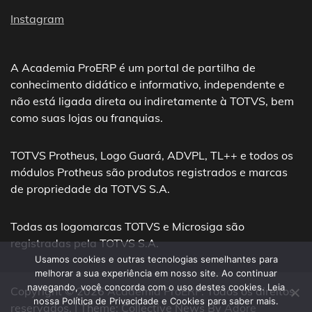
Instagram
A Academia ProERP é um portal de partilha de
conhecimento didático e informativo, independente e
não está ligada direta ou indiretamente à TOTVS, bem
como suas lojas ou franquias.
TOTVS Protheus, Logo Guará, ADVPL, TL++ e todos os
módulos Protheus são produtos registrados e marcas
de propriedade da TOTVS S.A.
Todas as logomarcas TOTVS e Microsiga são
registradas pela TOTVS S.A.
Usamos cookies e outras tecnologias semelhantes para
melhorar a sua experiência em nosso site. Ao continuar
navegando, você concorda com o uso destes cookies. Leia
Copyright © 2026
Academia ProERP
. Todos os direitos
nossa Política de Privacidade e Cookies para saber mais.
reservados. | Theme: Collective News By
Adore