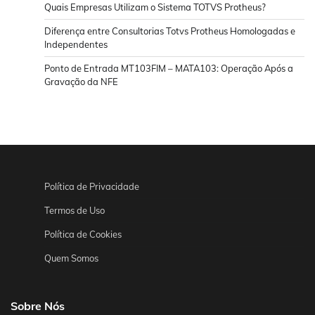
Quais Empresas Utilizam o Sistema TOTVS Protheus?
Diferença entre Consultorias Totvs Protheus Homologadas e
Independentes
Ponto de Entrada MT103FIM – MATA103: Operação Após a
Gravação da NFE
Política de Privacidade
Termos de Uso
Política de Cookies
Quem Somos
Sobre Nós