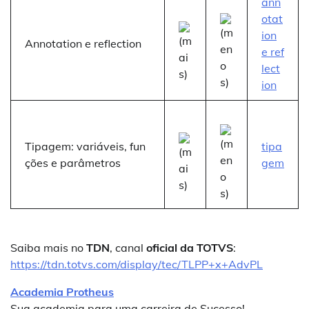
ann
otat
ion
Annotation e reflection
e ref
lect
ion
Tipagem: variáveis, fun
tipa
ções e parâmetros
gem
Saiba mais no
TDN
, canal
oficial da TOTVS
:
https://tdn.totvs.com/display/tec/TLPP+x+AdvPL
Academia Protheus
Sua academia para uma carreira de Sucesso!