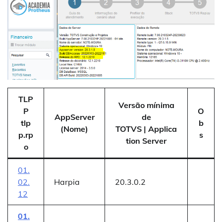
TLP
Versão mínima
P
O
AppServer
de
tlp
b
(Nome)
TOTVS | Applica
p.rp
s
tion Server
o
01.
02.
Harpia
20.3.0.2
12
01.