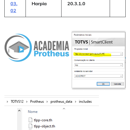
03.
Harpia
20.3.1.0
02