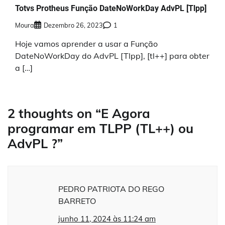
Totvs Protheus Função DateNoWorkDay AdvPL [Tlpp]
Moura
Dezembro 26, 2023
1
Hoje vamos aprender a usar a Função
DateNoWorkDay do AdvPL [Tlpp], [tl++] para obter
a […]
2 thoughts on “
E Agora
programar em TLPP (TL++) ou
AdvPL ?
”
PEDRO PATRIOTA DO REGO
BARRETO
junho 11, 2024 às 11:24 am