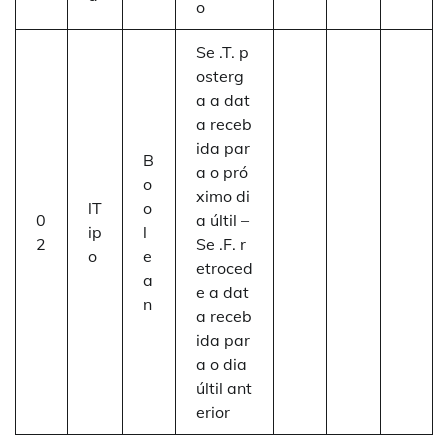
o
Se .T. p
osterg
a a dat
a receb
ida par
B
a o pró
o
ximo di
lT
o
0
a últil –
ip
l
2
Se .F. r
o
e
etroced
a
e a dat
n
a receb
ida par
a o dia
últil ant
erior