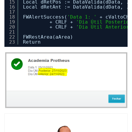
15
Local dRetPos := DataValida(dData, .T
16
Local dRetAnt := DataValida(dData, .F
17
18
FWAlertSuccess(
'Data 1: '
+ cValtoCha
19
+ CRLF + 
'Dia Útil Posterior
20
+ CRLF + 
'Dia Útil Anterior:
21
22
FWRestArea(aArea)
23
Return