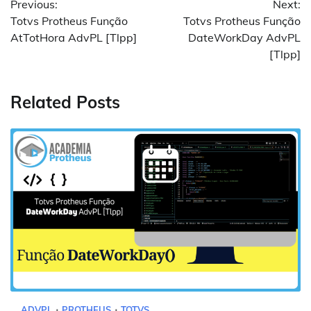
Previous:
Next:
de
Totvs Protheus Função
Totvs Protheus Função
Post
AtTotHora AdvPL [Tlpp]
DateWorkDay AdvPL
[Tlpp]
Related Posts
ADVPL
PROTHEUS
TOTVS