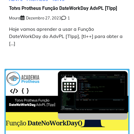
Totvs Protheus Função DateWorkDay AdvPL [Tlpp]
Moura
Dezembro 27, 2023
1
Hoje vamos aprender a usar a Função
DateWorkDay do AdvPL [Tlpp], [tl++] para obter a
[…]