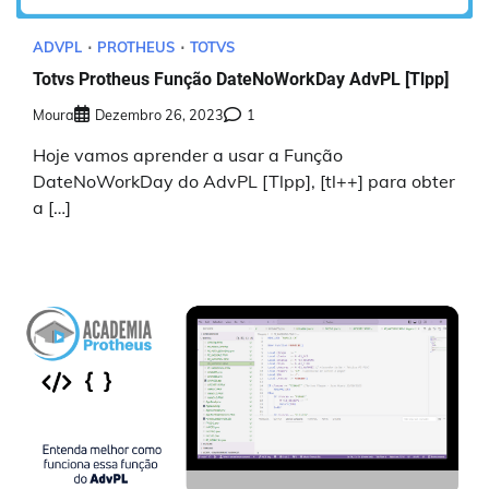
ADVPL
PROTHEUS
TOTVS
Totvs Protheus Função DateNoWorkDay AdvPL [Tlpp]
Moura
Dezembro 26, 2023
1
Hoje vamos aprender a usar a Função
DateNoWorkDay do AdvPL [Tlpp], [tl++] para obter
a […]