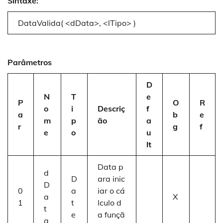
Sintaxe:
DataValida( <dData>, <lTipo> )
Parâmetros
D
N
T
e
P
O
R
o
i
Descriç
f
a
b
e
m
p
ão
a
r
g
f
e
o
u
lt
Data p
d
D
ara inic
D
0
a
iar o cá
a
X
1
t
lculo d
t
e
a funçã
a