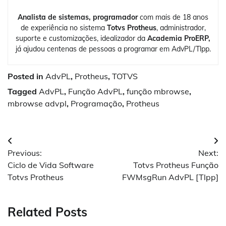
Analista de sistemas, programador
com mais de 18 anos
de experiência no sistema
Totvs Protheus
, administrador,
suporte e customizações, idealizador da
Academia ProERP,
já ajudou centenas de pessoas a programar em AdvPL/Tlpp.
Posted in
AdvPL
,
Protheus
,
TOTVS
Tagged
AdvPL
,
Função AdvPL
,
função mbrowse
,
mbrowse advpl
,
Programação
,
Protheus
Navegação
Previous:
Next:
de
Ciclo de Vida Software
Totvs Protheus Função
Post
Totvs Protheus
FWMsgRun AdvPL [Tlpp]
Related Posts