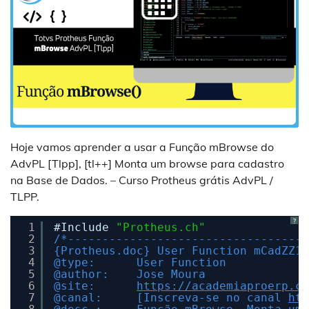
Hoje vamos aprender a usar a Função mBrowse do
AdvPL [Tlpp], [tl++] Monta um browse para cadastro
na Base de Dados. – Curso Protheus grátis AdvPL /
TLPP.
?
1
#Include 
"Protheus.ch"
2
/*-----------------------------------
3
{Protheus.doc} User Function mCadZZ1(
4
@type:      User Function
5
@author:    Jose Moura
6
@site:      
https://academiaproerp.co
7
@canal:     [Inscreva-se no canal 
htt