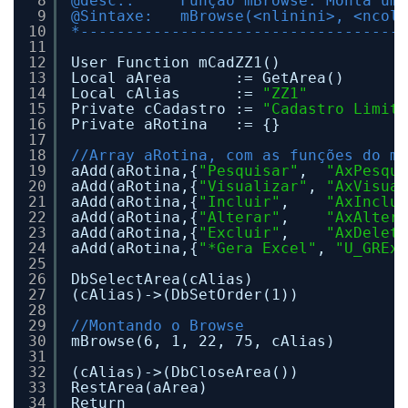
8
@desc.:     Função mBrowse. Monta um 
9
@Sintaxe:   mBrowse(<nlinini>, <ncoli
10
*------------------------------------
11
12
User Function mCadZZ1()
13
Local aArea       := GetArea()
14
Local cAlias      := 
"ZZ1"
15
Private cCadastro := 
"Cadastro Limite
16
Private aRotina   := {}
17
18
//Array aRotina, com as funções do me
19
aAdd(aRotina,{
"Pesquisar"
,  
"AxPesqui
20
aAdd(aRotina,{
"Visualizar"
, 
"AxVisual
21
aAdd(aRotina,{
"Incluir"
,    
"AxInclui
22
aAdd(aRotina,{
"Alterar"
,    
"AxAltera
23
aAdd(aRotina,{
"Excluir"
,    
"AxDeleta
24
aAdd(aRotina,{
"*Gera Excel"
, 
"U_GRExT
25
26
DbSelectArea(cAlias)
27
(cAlias)->(DbSetOrder(1))
28
29
//Montando o Browse
30
mBrowse(6, 1, 22, 75, cAlias)
31
32
(cAlias)->(DbCloseArea())
33
RestArea(aArea)
34
Return