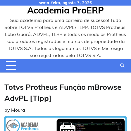
Skip
sexta-feira, agosto 7, 2026
Academia ProERP
to
content
Sua academia para uma carreira de sucesso! Tudo
Sobre TOTVS Protheus e ADVPL/TLPP. TOTVS Protheus,
Lobo Guará, ADVPL, TL++ e todos os módulos Protheus
são produtos registrados e marcas de propriedade da
TOTVS S.A. Todas as logomarcas TOTVS e Microsiga
são registradas pela TOTVS S.A.
Totvs Protheus Função mBrowse
AdvPL [Tlpp]
by
Moura