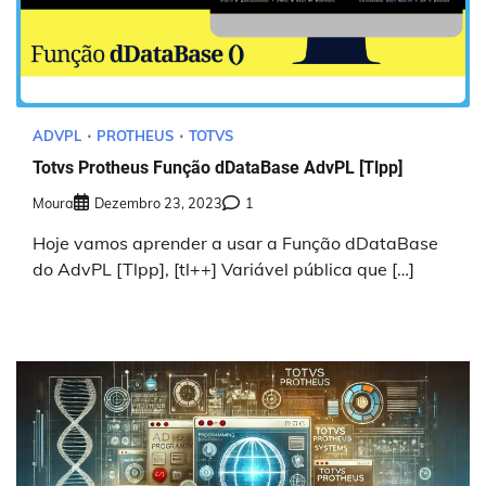
ADVPL
PROTHEUS
TOTVS
Totvs Protheus Função dDataBase AdvPL [Tlpp]
Moura
Dezembro 23, 2023
1
Hoje vamos aprender a usar a Função dDataBase
do AdvPL [Tlpp], [tl++] Variável pública que […]