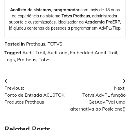
Analista de sistemas, programador
com mais de 18 anos
de experiência no sistema
Totvs Protheus
, administrador,
suporte e customizações, idealizador da
Academia ProERP,
já ajudou centenas de pessoas a programar em AdvPL/Tlpp.
Posted in
Protheus
,
TOTVS
Tagged
Audit Trail
,
Auditoria
,
Embedded Audit Trail
,
Logs
,
Protheus
,
Totvs
Navegação
Previous:
Next:
de
Ponto de Entrada A010TOK
Totvs AdvPL função
Post
Produtos Protheus
GetAdvFVal uma
alternativa ao Posicione()
Related Posts