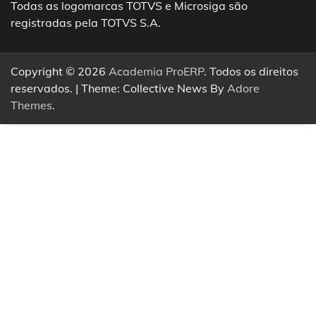
Todas as logomarcas TOTVS e Microsiga são
registradas pela TOTVS S.A.
Copyright © 2026
Academia ProERP
. Todos os direitos
reservados. | Theme: Collective News By
Adore
Themes
.