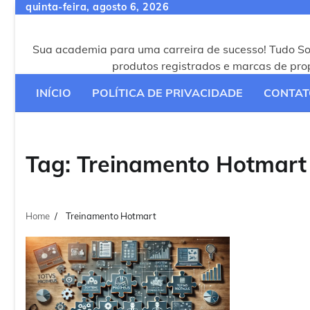
Skip
quinta-feira, agosto 6, 2026
to
content
Sua academia para uma carreira de sucesso! Tudo S
produtos registrados e marcas de pr
INÍCIO
POLÍTICA DE PRIVACIDADE
CONTAT
Tag:
Treinamento Hotmart
Home
Treinamento Hotmart