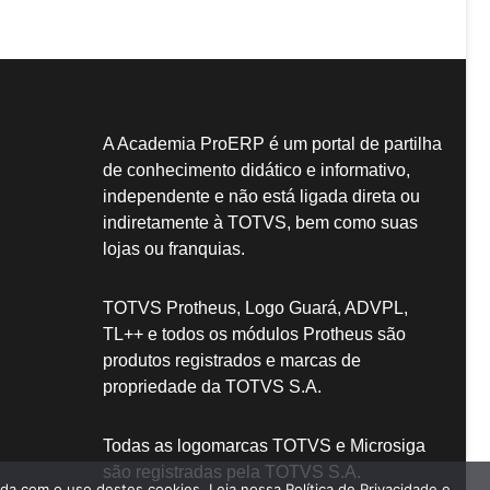
A Academia ProERP é um portal de partilha
de conhecimento didático e informativo,
independente e não está ligada direta ou
indiretamente à TOTVS, bem como suas
lojas ou franquias.
TOTVS Protheus, Logo Guará, ADVPL,
TL++ e todos os módulos Protheus são
produtos registrados e marcas de
propriedade da TOTVS S.A.
Todas as logomarcas TOTVS e Microsiga
são registradas pela TOTVS S.A.
a com o uso destes cookies. Leia nossa Política de Privacidade e