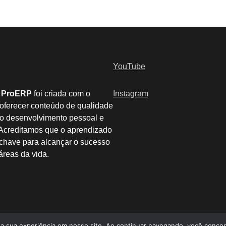
YouTube
 ProERP
foi criada com o
Instagram
 oferecer conteúdo de qualidade
 o desenvolvimento pessoal e
. Acreditamos que o aprendizado
 chave para alcançar o sucesso
áreas da vida.
 sua experiência em nosso site. Ao continuar navegando, você concord