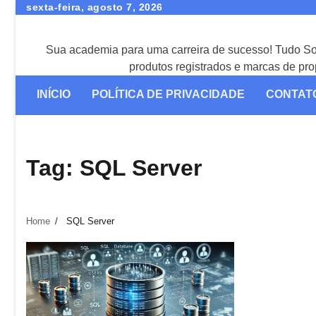
Skip
sexta-feira, agosto 7, 2026
to
content
Sua academia para uma carreira de sucesso! Tudo 
produtos registrados e marcas de p
INÍCIO
POLÍTICA DE PRIVACIDADE
CONTAT
Tag:
SQL Server
Home
SQL Server