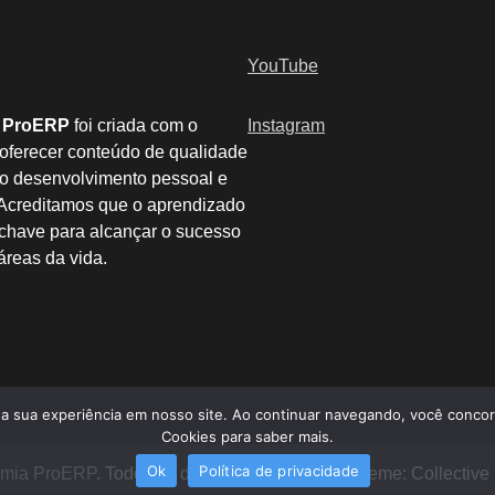
YouTube
 ProERP
foi criada com o
Instagram
 oferecer conteúdo de qualidade
 o desenvolvimento pessoal e
. Acreditamos que o aprendizado
 chave para alcançar o sucesso
áreas da vida.
 sua experiência em nosso site. Ao continuar navegando, você concord
Cookies para saber mais.
Ok
Política de privacidade
mia ProERP
. Todos os direitos reservados. | Theme: Collecti