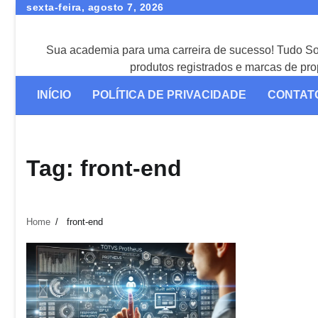
Skip
sexta-feira, agosto 7, 2026
to
content
Sua academia para uma carreira de sucesso! Tudo 
produtos registrados e marcas de p
INÍCIO
POLÍTICA DE PRIVACIDADE
CONTAT
Tag:
front-end
Home
front-end